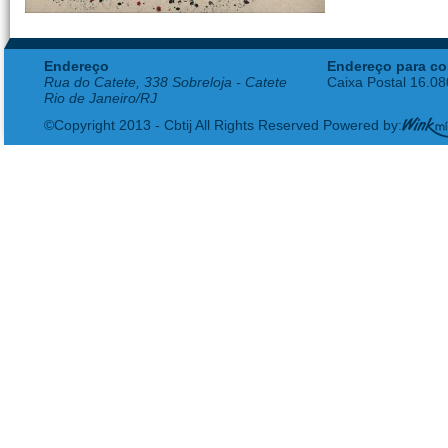
Endereço
Endereço para co
Rua do Catete, 338 Sobreloja - Catete
Caixa Postal 16.0
Rio de Janeiro/RJ
©Copyright 2013 - Cbtij All Rights Reserved Powered by: