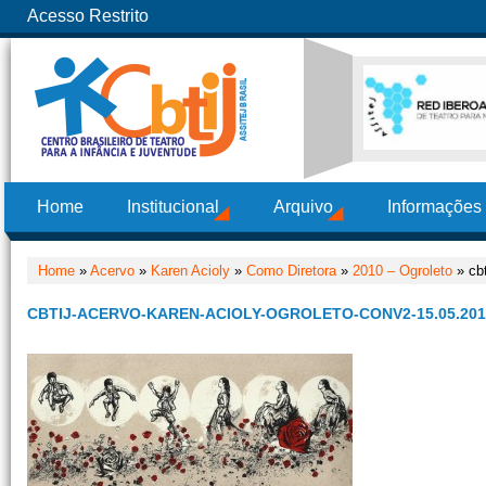
Acesso Restrito
Home
Institucional
Arquivo
Informações
Home
»
Acervo
»
Karen Acioly
»
Como Diretora
»
2010 – Ogroleto
» cbt
CBTIJ-ACERVO-KAREN-ACIOLY-OGROLETO-CONV2-15.05.201