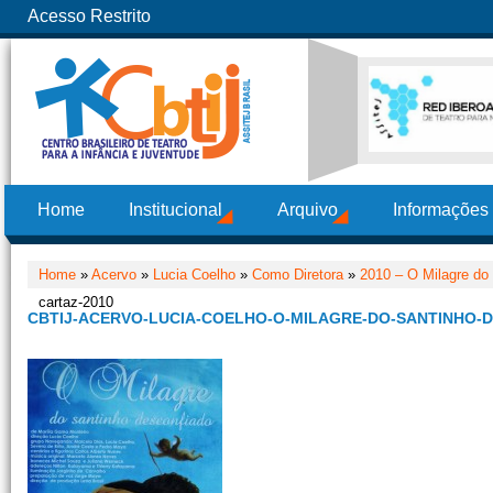
Acesso Restrito
Home
Institucional
Arquivo
Informações
Home
»
Acervo
»
Lucia Coelho
»
Como Diretora
»
2010 – O Milagre do
cartaz-2010
CBTIJ-ACERVO-LUCIA-COELHO-O-MILAGRE-DO-SANTINHO-