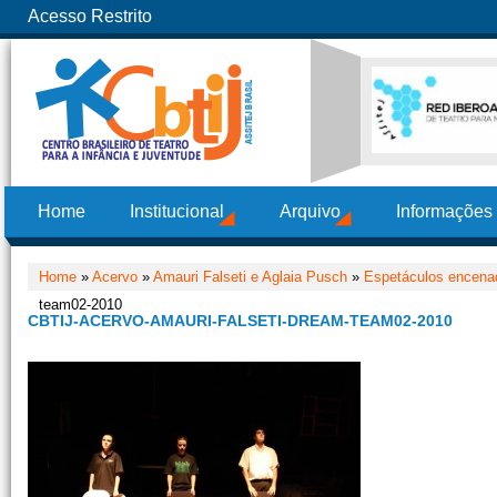
Acesso Restrito
Home
Institucional
Arquivo
Informações
Home
»
Acervo
»
Amauri Falseti e Aglaia Pusch
»
Espetáculos encenad
team02-2010
CBTIJ-ACERVO-AMAURI-FALSETI-DREAM-TEAM02-2010