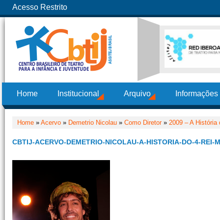
Acesso Restrito
Home
Institucional
Arquivo
Informações
Home
»
Acervo
»
Demetrio Nicolau
»
Como Diretor
»
2009 – A História
CBTIJ-ACERVO-DEMETRIO-NICOLAU-A-HISTORIA-DO-4-REI-