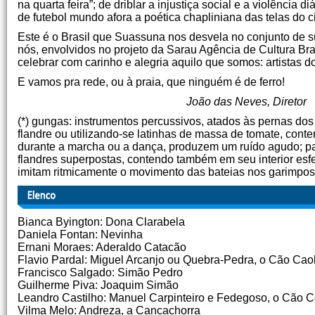
na quarta feira”; de driblar a injustiça social e a violênci
de futebol mundo afora a poética chapliniana das telas do
Este é o Brasil que Suassuna nos desvela no conjunto de 
nós, envolvidos no projeto da Sarau Agência de Cultura Br
celebrar com carinho e alegria aquilo que somos: artistas do
E vamos pra rede, ou à praia, que ninguém é de ferro!
João das Neves, Diretor
(*) gungas: instrumentos percussivos, atados às pernas dos
flandre ou utilizando-se latinhas de massa de tomate, con
durante a marcha ou a dança, produzem um ruído agudo; pat
flandres superpostas, contendo também em seu interior es
imitam ritmicamente o movimento das bateias nos garimpos
Bianca Byington: Dona Clarabela
Daniela Fontan: Nevinha
Ernani Moraes: Aderaldo Catacão
Flavio Pardal: Miguel Arcanjo ou Quebra-Pedra, o Cão Cao
Francisco Salgado: Simão Pedro
Guilherme Piva: Joaquim Simão
Leandro Castilho: Manuel Carpinteiro e Fedegoso, o Cão 
Vilma Melo: Andreza, a Cancachorra