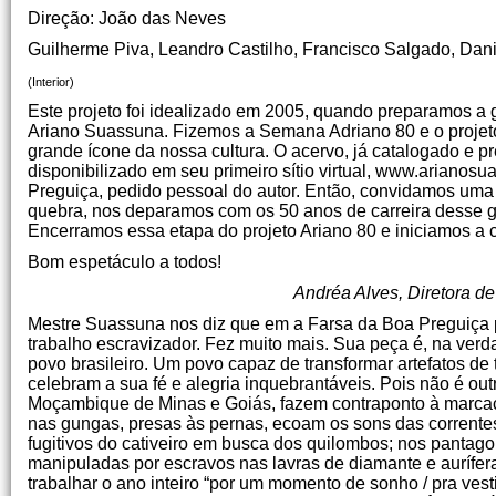
Direção: João das Neves
Guilherme Piva, Leandro Castilho, Francisco Salgado, Dani
(Interior)
Este projeto foi idealizado em 2005, quando preparamos a 
Ariano Suassuna. Fizemos a Semana Adriano 80 e o projeto 
grande ícone da nossa cultura. O acervo, já catalogado e p
disponibilizado em seu primeiro sítio virtual, www.arianos
Preguiça, pedido pessoal do autor. Então, convidamos uma f
quebra, nos deparamos com os 50 anos de carreira desse gra
Encerramos essa etapa do projeto Ariano 80 e iniciamos a
Bom espetáculo a todos!
Andréa Alves, Diretora d
Mestre Suassuna nos diz que em a Farsa da Boa Preguiça pr
trabalho escravizador. Fez muito mais. Sua peça é, na verd
povo brasileiro. Um povo capaz de transformar artefatos de
celebram a sua fé e alegria inquebrantáveis. Pois não é o
Moçambique de Minas e Goiás, fazem contraponto à marcaçã
nas gungas, presas às pernas, ecoam os sons das correntes 
fugitivos do cativeiro em busca dos quilombos; nos pantago
manipuladas por escravos nas lavras de diamante e aurífera
trabalhar o ano inteiro “por um momento de sonho / pra vestir