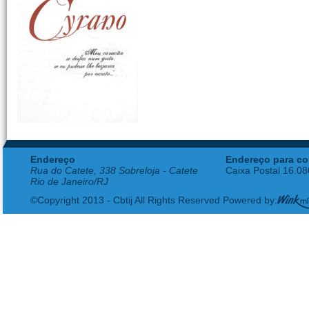
Endereço
Endereço para co
Rua do Catete, 338 Sobreloja - Catete
Caixa Postal 16.0
Rio de Janeiro/RJ
©Copyright 2013 - Cbtij All Rights Reserved Powered by: