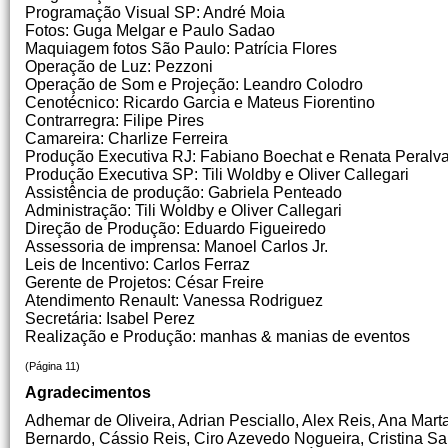
Programação Visual SP: André Moia
Fotos: Guga Melgar e Paulo Sadao
Maquiagem fotos São Paulo: Patrícia Flores
Operação de Luz: Pezzoni
Operação de Som e Projeção: Leandro Colodro
Cenotécnico: Ricardo Garcia e Mateus Fiorentino
Contrarregra: Filipe Pires
Camareira: Charlize Ferreira
Produção Executiva RJ: Fabiano Boechat e Renata Peralv
Produção Executiva SP: Tili Woldby e Oliver Callegari
Assistência de produção: Gabriela Penteado
Administração: Tili Woldby e Oliver Callegari
Direção de Produção: Eduardo Figueiredo
Assessoria de imprensa: Manoel Carlos Jr.
Leis de Incentivo: Carlos Ferraz
Gerente de Projetos: César Freire
Atendimento Renault: Vanessa Rodriguez
Secretária: Isabel Perez
Realização e Produção: manhas & manias de eventos
(Página 11)
Agradecimentos
Adhemar de Oliveira, Adrian Pesciallo, Alex Reis, Ana Marta
Bernardo, Cássio Reis, Ciro Azevedo Nogueira, Cristina Sar