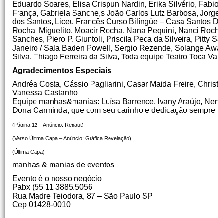
Eduardo Soares, Elisa Crispun Nardin, Érika Silvério, Fabi
França, Gabriela Sanche,s João Carlos Lutz Barbosa, Jorg
dos Santos, Liceu Francês Curso Bilíngüe – Casa Santos D
Rocha, Miguelito, Moacir Rocha, Nana Pequini, Nanci Roc
Sanches, Piero P. Giuntoli, Priscila Peca da Silveira, Pitty
Janeiro / Sala Baden Powell, Sergio Rezende, Solange Awada
Silva, Thiago Ferreira da Silva, Toda equipe Teatro Toca Val
Agradecimentos Especiais
Andréa Costa, Cássio Pagliarini, Casar Maida Freire, Christ
Vanessa Castanho
Equipe manhas&manias: Luísa Barrence, lvany Araújo, Nen
Dona Carminda, que com seu carinho e dedicação sempre
(Página 12 – Anúncio: Renaut)
(Verso Última Capa – Anúncio: Gráfica Revelação)
(Última Capa)
manhas & manias de eventos
Evento é o nosso negócio
Pabx (55 11 3885.5056
Rua Madre Teiodora, 87 – São Paulo SP
Cep 01428-0010