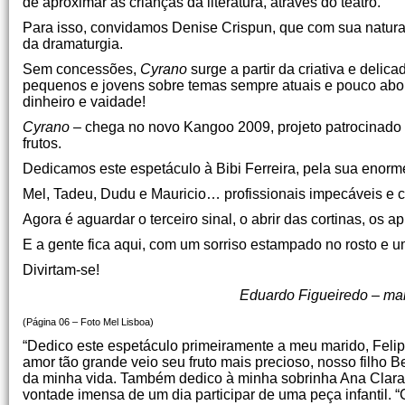
de aproximar as crianças da literatura, através do teatro.
Para isso, convidamos Denise Crispun, que com sua natural 
da dramaturgia.
Sem concessões,
Cyrano
surge a partir da criativa e deli
pequenos e jovens sobre temas sempre atuais e pouco abor
dinheiro e vaidade!
Cyrano
– chega no novo Kangoo 2009, projeto patrocinado p
frutos.
Dedicamos este espetáculo à Bibi Ferreira, pela sua enorm
Mel, Tadeu, Dudu e Mauricio… profissionais impecáveis e ch
Agora é aguardar o terceiro sinal, o abrir das cortinas, os 
E a gente fica aqui, com um sorriso estampado no rosto e um
Divirtam-se!
Eduardo Figueiredo – m
(Página 06 – Foto Mel Lisboa)
“Dedico este espetáculo primeiramente a meu marido, Felip
amor tão grande veio seu fruto mais precioso, nosso filho
da minha vida. Também dedico à minha sobrinha Ana Clara,
vontade imensa de um dia participar de uma peça infantil. 