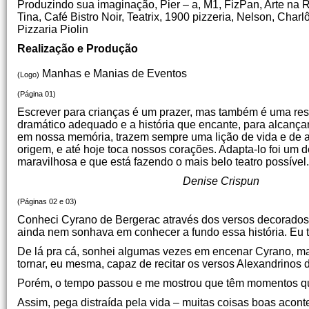
Produzindo sua imaginação, Pier – a, M1, FizPan, Arte na Ru
Tina, Café Bistro Noir, Teatrix, 1900 pizzeria, Nelson, Char
Pizzaria Piolin
Realização e Produção
Manhas e Manias de Eventos
(Logo)
(Página 01)
Escrever para crianças é um prazer, mas também é uma resp
dramático adequado e a história que encante, para alcança
em nossa memória, trazem sempre uma lição de vida e de 
origem, e até hoje toca nossos corações. Adapta-lo foi um 
maravilhosa e que está fazendo o mais belo teatro possível
Denise Crispun
(Páginas 02 e 03)
Conheci Cyrano de Bergerac através dos versos decorados 
ainda nem sonhava em conhecer a fundo essa história. Eu
De lá pra cá, sonhei algumas vezes em encenar Cyrano, m
tornar, eu mesma, capaz de recitar os versos Alexandrino
Porém, o tempo passou e me mostrou que têm momentos qu
Assim, pega distraída pela vida – muitas coisas boas acon