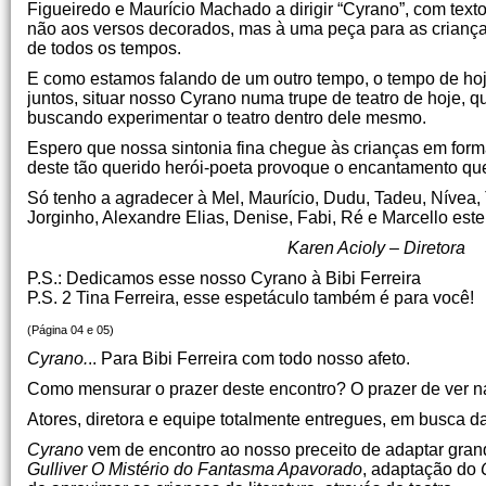
Figueiredo e Maurício Machado a dirigir “Cyrano”, com text
não aos versos decorados, mas à uma peça para as criança
de todos os tempos.
E como estamos falando de um outro tempo, o tempo de hoje
juntos, situar nosso Cyrano numa trupe de teatro de hoje, q
buscando experimentar o teatro dentro dele mesmo.
Espero que nossa sintonia fina chegue às crianças em forma
deste tão querido herói-poeta provoque o encantamento que
Só tenho a agradecer à Mel, Maurício, Dudu, Tadeu, Nívea, T
Jorginho, Alexandre Elias, Denise, Fabi, Ré e Marcello est
Karen Acioly – Diretora
P.S.: Dedicamos esse nosso Cyrano à Bibi Ferreira
P.S. 2 Tina Ferreira, esse espetáculo também é para você!
(Página 04 e 05)
Cyrano.
.. Para Bibi Ferreira com todo nosso afeto.
Como mensurar o prazer deste encontro? O prazer de ver 
Atores, diretora e equipe totalmente entregues, em busca d
Cyrano
vem de encontro ao nosso preceito de adaptar grande
Gulliver O Mistério do Fantasma Apavorado
, adaptação do