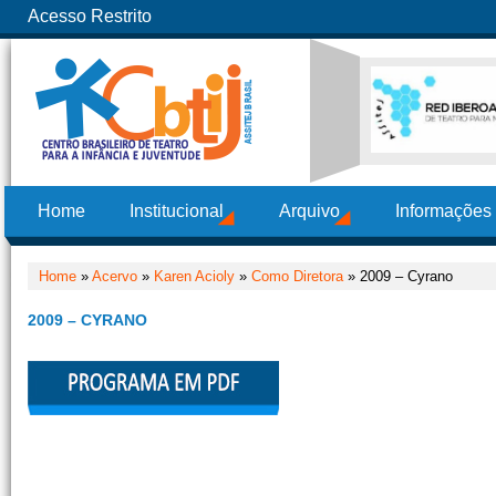
Acesso Restrito
Home
Institucional
Arquivo
Informações
Home
»
Acervo
»
Karen Acioly
»
Como Diretora
» 2009 – Cyrano
2009 – CYRANO