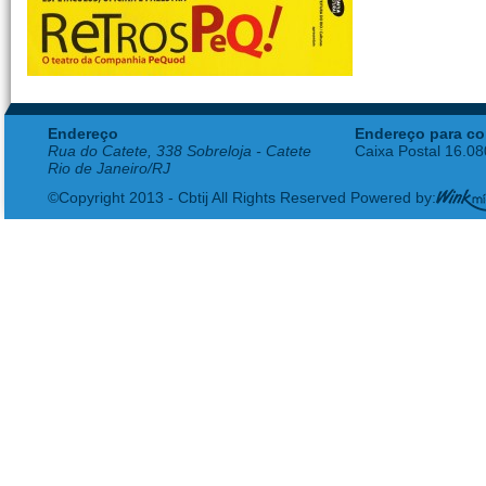
Endereço
Endereço para co
Rua do Catete, 338 Sobreloja - Catete
Caixa Postal 16.0
Rio de Janeiro/RJ
©Copyright 2013 - Cbtij All Rights Reserved Powered by: