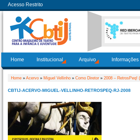
Acesso Restrito
Home
Institucional
Arquivo
Informações
Home
»
Acervo
»
Miguel Vellinho
»
Como Diretor
»
2008 – RetrosPeq! 
CBTIJ-ACERVO-MIGUEL-VELLINHO-RETROSPEQ-RJ-2008