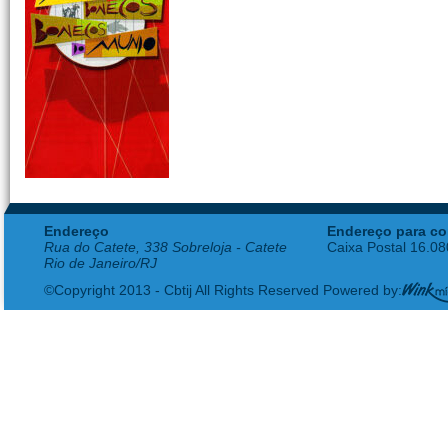
Endereço
Endereço para co
Rua do Catete, 338 Sobreloja - Catete
Caixa Postal 16.0
Rio de Janeiro/RJ
©Copyright 2013 - Cbtij All Rights Reserved Powered by: