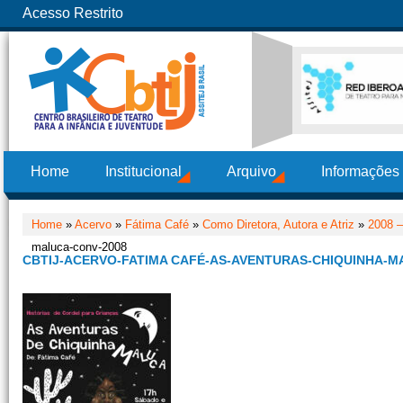
Acesso Restrito
Home
Institucional
Arquivo
Informações
Home
»
Acervo
»
Fátima Café
»
Como Diretora, Autora e Atriz
»
2008 –
maluca-conv-2008
CBTIJ-ACERVO-FATIMA CAFÉ-AS-AVENTURAS-CHIQUINHA-M