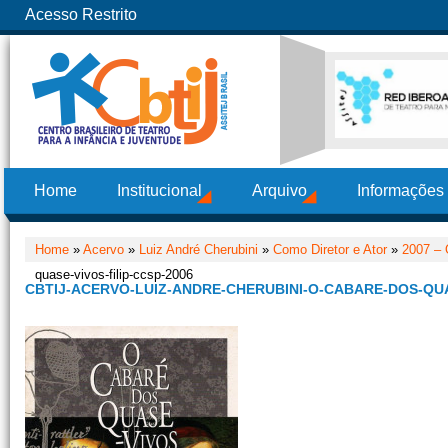
Acesso Restrito
Home
Institucional
Arquivo
Informações
Home
»
Acervo
»
Luiz André Cherubini
»
Como Diretor e Ator
»
2007 – 
quase-vivos-filip-ccsp-2006
CBTIJ-ACERVO-LUIZ-ANDRE-CHERUBINI-O-CABARE-DOS-QUA