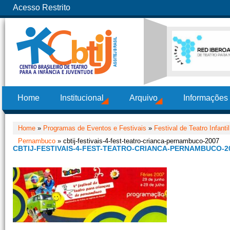
Acesso Restrito
Home
Institucional
Arquivo
Informações
Home
»
Programas de Eventos e Festivais
»
Festival de Teatro Infant
Pernambuco
» cbtij-festivais-4-fest-teatro-crianca-pernambuco-2007
CBTIJ-FESTIVAIS-4-FEST-TEATRO-CRIANCA-PERNAMBUCO-2