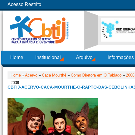
Acesso Restrito
Home
Institucional
Arquivo
Informações
Home
»
Acervo
»
Cacá Mourthé
»
Como Diretora em O Tablado
»
2006
2006
CBTIJ-ACERVO-CACA-MOURTHE-O-RAPTO-DAS-CEBOLINHAS