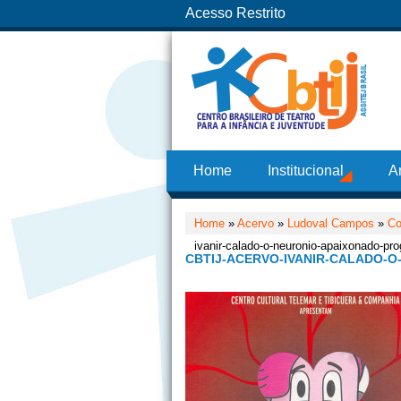
Acesso Restrito
Home
Institucional
A
Home
»
Acervo
»
Ludoval Campos
»
Co
ivanir-calado-o-neuronio-apaixonado-pr
CBTIJ-ACERVO-IVANIR-CALADO-O