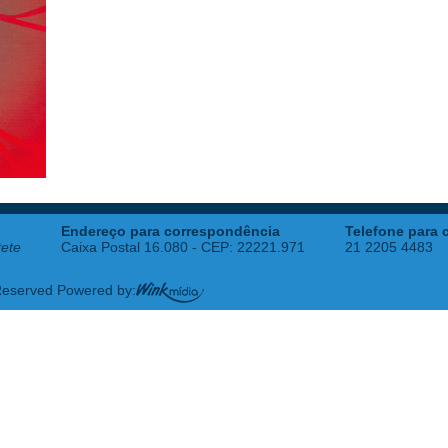
Endereço para correspondência
Telefone para 
tete
Caixa Postal 16.080 - CEP: 22221.971
21 2205 4483
 Reserved Powered by: