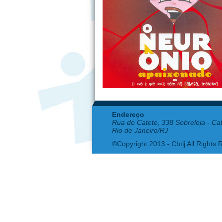
Endereço
Rua do Catete, 338 Sobreloja - Ca
Rio de Janeiro/RJ
©Copyright 2013 - Cbtij All Rights