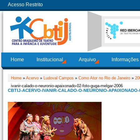
Acesso Restrito
Home
Institucional
Arquivo
Informações
Home
»
Acervo
»
Ludoval Campos
»
Como Ator no Rio de Janeiro
»
20
ivanir-calado-o-neuronio-apaixonado-02-foto-guga-melgar-2006
CBTIJ-ACERVO-IVANIR-CALADO-O-NEURONIO-APAIXONADO