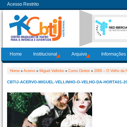
Acesso Restrito
Home
Institucional
Arquivo
Informações
Home
»
Acervo
»
Miguel Vellinho
»
Como Diretor
»
2005 – O Velho da H
CBTIJ-ACERVO-MIGUEL-VELLINHO-O-VELHO-DA-HORTA01-2