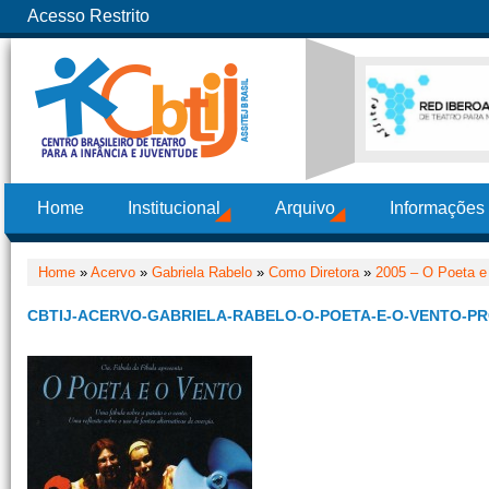
Acesso Restrito
Home
Institucional
Arquivo
Informações
Home
»
Acervo
»
Gabriela Rabelo
»
Como Diretora
»
2005 – O Poeta e
CBTIJ-ACERVO-GABRIELA-RABELO-O-POETA-E-O-VENTO-P