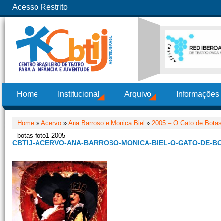
Acesso Restrito
Home
Institucional
Arquivo
Informações
Home
»
Acervo
»
Ana Barroso e Monica Biel
»
2005 – O Gato de Botas
botas-foto1-2005
CBTIJ-ACERVO-ANA-BARROSO-MONICA-BIEL-O-GATO-DE-BO