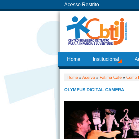
Acesso Restrito
Home
Institucional
A
Home
»
Acervo
»
Fátima Café
»
Como Di
OLYMPUS DIGITAL CAMERA