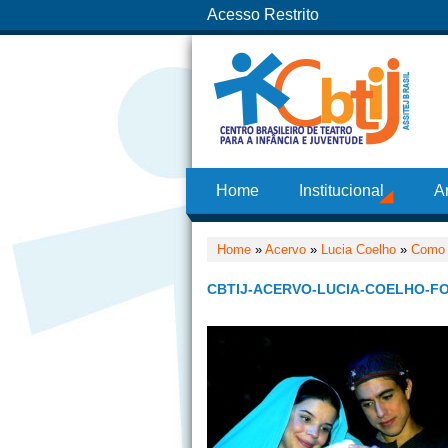
Acesso Restrito
Home
Institucional
A
Home
»
Acervo
»
Lucia Coelho
»
Como 
CBTIJ-ACERVO-LUCIA-COELHO-FO