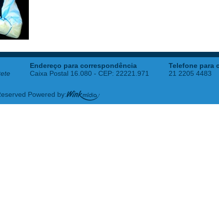
Endereço para correspondência
Telefone para 
tete
Caixa Postal 16.080 - CEP: 22221.971
21 2205 4483
 Reserved Powered by: