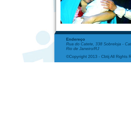
Endereço
Rua do Catete, 338 Sobreloja - Ca
Rio de Janeiro/RJ
©Copyright 2013 - Cbtij All Rights