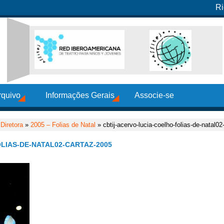
Ri
rquivo
Informações Gerais
Associe-se
Diretora
»
2005 – Folias de Natal
» cbtij-acervo-lucia-coelho-folias-de-natal0
LIAS-DE-NATAL02-CARTAZ-2005