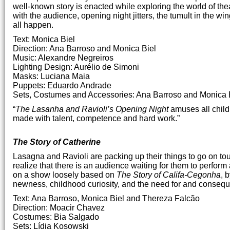
well-known story is enacted while exploring the world of thea
with the audience, opening night jitters, the tumult in the wi
all happen.
Text: Monica Biel
Direction: Ana Barroso and Monica Biel
Music: Alexandre Negreiros
Lighting Design: Aurélio de Simoni
Masks: Luciana Maia
Puppets: Eduardo Andrade
Sets, Costumes and Accessories: Ana Barroso and Monica 
“
The Lasanha and Ravioli’s Opening Night
amuses all child
made with talent, competence and hard work.”
The Story of Catherine
Lasagna and Ravioli are packing up their things to go on tou
realize that there is an audience waiting for them to perform
on a show loosely based on
The Story of Califa-Cegonha
, 
newness, childhood curiosity, and the need for and conseque
Text: Ana Barroso, Monica Biel and Thereza Falcão
Direction: Moacir Chavez
Costumes: Bia Salgado
Sets: Lídia Kosowski