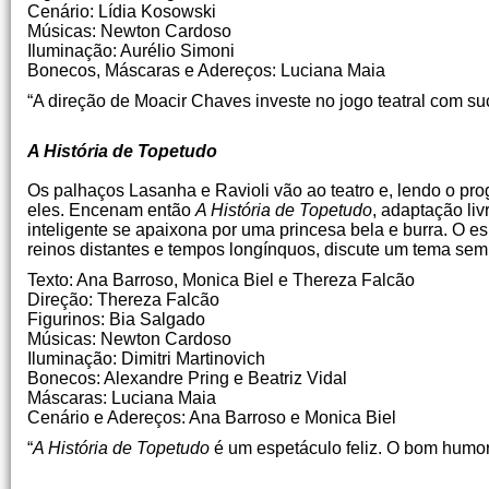
Cenário: Lídia Kosowski
Músicas: Newton Cardoso
Iluminação: Aurélio Simoni
Bonecos, Máscaras e Adereços: Luciana Maia
“A direção de Moacir Chaves investe no jogo teatral com suce
A História de Topetudo
Os palhaços Lasanha e Ravioli vão ao teatro e, lendo o pr
eles. Encenam então
A História de Topetudo
, adaptação liv
inteligente se apaixona por uma princesa bela e burra. O e
reinos distantes e tempos longínquos, discute um tema sempr
Texto: Ana Barroso, Monica Biel e Thereza Falcão
Direção: Thereza Falcão
Figurinos: Bia Salgado
Músicas: Newton Cardoso
Iluminação: Dimitri Martinovich
Bonecos: Alexandre Pring e Beatriz Vidal
Máscaras: Luciana Maia
Cenário e Adereços: Ana Barroso e Monica Biel
“
A História de Topetudo
é um espetáculo feliz. O bom humor