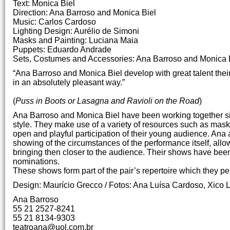
Text: Monica Biel
Direction: Ana Barroso and Monica Biel
Music: Carlos Cardoso
Lighting Design: Aurélio de Simoni
Masks and Painting: Luciana Maia
Puppets: Eduardo Andrade
Sets, Costumes and Accessories: Ana Barroso and Monica 
“Ana Barroso and Monica Biel develop with great talent their
in an absolutely pleasant way.”
(
Puss in Boots or Lasagna and Ravioli on the Road
)
Ana Barroso and Monica Biel have been working together si
style. They make use of a variety of resources such as mas
open and playful participation of their young audience. Ana 
showing of the circumstances of the performance itself, allo
bringing then closer to the audience. Their shows have been
nominations.
These shows form part of the pair’s repertoire which they pe
Design: Maurício Grecco / Fotos: Ana Luísa Cardoso, Xico 
Ana Barroso
55 21 2527-8241
55 21 8134-9303
teatroana@uol.com.br