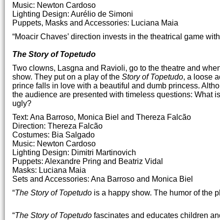
Music: Newton Cardoso
Lighting Design: Aurélio de Simoni
Puppets, Masks and Accessories: Luciana Maia
“Moacir Chaves’ direction invests in the theatrical game with 
The Story of Topetudo
Two clowns, Lasgna and Ravioli, go to the theatre and when 
show. They put on a play of the
Story of Topetudo
, a loose a
prince falls in love with a beautiful and dumb princess. Alth
the audience are presented with timeless questions: What 
ugly?
Text: Ana Barroso, Monica Biel and Thereza Falcão
Direction: Thereza Falcão
Costumes: Bia Salgado
Music: Newton Cardoso
Lighting Design: Dimitri Martinovich
Puppets: Alexandre Pring and Beatriz Vidal
Masks: Luciana Maia
Sets and Accessories: Ana Barroso and Monica Biel
“
The Story of Topetudo
is a happy show. The humor of the pl
“
The Story of Topetudo
fascinates and educates children and 