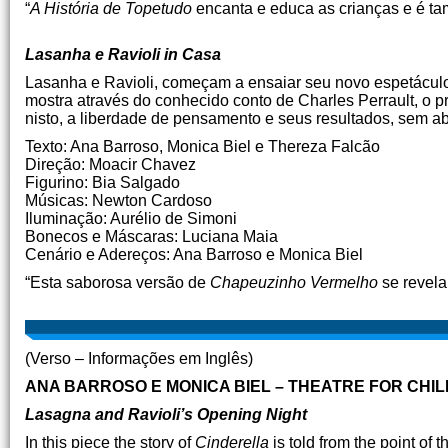
“
A História de Topetudo
encanta e educa as crianças e é t
Lasanha e Ravioli in Casa
Lasanha e Ravioli, começam a ensaiar seu novo espetácul
mostra através do conhecido conto de Charles Perrault, o 
nisto, a liberdade de pensamento e seus resultados, sem ab
Texto: Ana Barroso, Monica Biel e Thereza Falcão
Direção: Moacir Chavez
Figurino: Bia Salgado
Músicas: Newton Cardoso
Iluminação: Aurélio de Simoni
Bonecos e Máscaras: Luciana Maia
Cenário e Adereços: Ana Barroso e Monica Biel
“Esta saborosa versão de
Chapeuzinho Vermelho
se revela 
(Verso – Informações em Inglês)
ANA BARROSO E MONICA BIEL – THEATRE FOR CHI
Lasagna and Ravioli’s Opening Night
In this piece the story of
Cinderella
is told from the point of