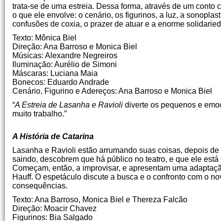
trata-se de uma estreia. Dessa forma, através de um conto 
o que ele envolve: o cenário, os figurinos, a luz, a sonopla
confusões de coxia, o prazer de atuar e a enorme solidarie
Texto: Mônica Biel
Direção: Ana Barroso e Monica Biel
Músicas: Alexandre Negreiros
Iluminação: Aurélio de Simoni
Máscaras: Luciana Maia
Bonecos: Eduardo Andrade
Cenário, Figurino e Adereços: Ana Barroso e Monica Biel
“
A Estreia de Lasanha e Ravioli
diverte os pequenos e emoci
muito trabalho.”
A História de Catarina
Lasanha e Ravioli estão arrumando suas coisas, depois de
saindo, descobrem que há público no teatro, e que ele está
Começam, então, a improvisar, e apresentam uma adaptação
Hauff. O espetáculo discute a busca e o confronto com o nov
consequências.
Texto: Ana Barroso, Monica Biel e Thereza Falcão
Direção: Moacir Chavez
Figurinos: Bia Salgado