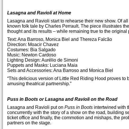
Lasagna and Ravioli at Home
Lasagna and Ravioli start to rehearse their new show. Of all
known folk tale by Charles Perrault. The piece illustrates th
thought and its results – while remaining true to the original 
Text: Ana Barroso, Monica Biel and Thereza Falcão
Direction: Moacir Chavez
Costumes: Bia Salgado
Music: Newton Cardoso
Lighting Design: Aurélio de Simoni
Puppets and Masks: Luciana Maia
Sets and Accessories: Ana Barroso and Monica Biel
“This delicious version of Little Red Riding Hood proves to b
amusing theatrical partnership.”
Puss in Boots or Lasagna and Ravioli on the Road
Lasagna and Ravioli put on
Puss in Boots
intertwined with t
concurrently with the story of a show on the road, building 
ticket office and finally, the commotion and mishaps, the pro
partners on the stage.