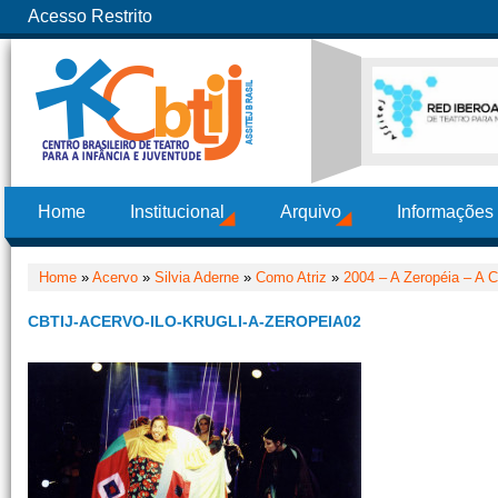
Acesso Restrito
Home
Institucional
Arquivo
Informações
Home
»
Acervo
»
Silvia Aderne
»
Como Atriz
»
2004 – A Zeropéia – A C
CBTIJ-ACERVO-ILO-KRUGLI-A-ZEROPEIA02