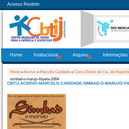
Acesso Restrito
Home
Institucional
Arquivo
Informações
Home
»
Acervo
»
Marcello Caridade
»
Como Diretor da Cia. de Repertó
simbad-o-marujo-filipeta-2004
CBTIJ-ACERVO-MARCELO-CARIDADE-SIMBAD-O-MARUJO-FIL