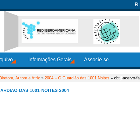
Ri
rquivo
Informações Gerais
Associe-se
retora, Autora e Atriz
»
2004 – O Guardião das 1001 Noites
» cbtij-acervo-f
ARDIAO-DAS-1001-NOITES-2004