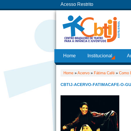
Acesso Restrito
Home
Institucional
A
Home
»
Acervo
»
Fátima Café
»
Como Di
CBTIJ-ACERVO-FATIMACAFE-O-GU