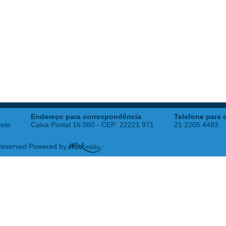
Endereço para correspondência
Telefone para 
tete
Caixa Postal 16.080 - CEP: 22221.971
21 2205 4483
 Reserved Powered by: