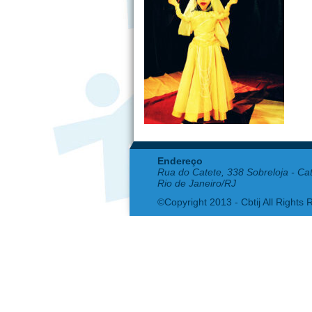
Endereço
Rua do Catete, 338 Sobreloja - Ca
Rio de Janeiro/RJ
©Copyright 2013 - Cbtij All Rights