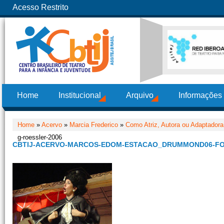
Acesso Restrito
Home
Institucional
Arquivo
Informações
Home
»
Acervo
»
Marcia Frederico
»
Como Atriz, Autora ou Adaptadora
g-roessler-2006
CBTIJ-ACERVO-MARCOS-EDOM-ESTACAO_DRUMMOND06-FO