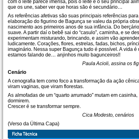
com o leite parece imensa, pois o leite é o seu principal a
que os une, saber ver que horas são é secundário…
As referências afetivas são suas principais referências par
elaboração do figurino de Bagunça se valeu da própria ob
nascimento aos primeiros anos de sua infância. Do berçário 
suave. A partir daí o bebê sai do “casulo”, caminha, e se d
experimentam misturando, brincando, e assim vão aprenden
ludicamente. Corações, flores, estrelas, fadas, bichos, prínc
imaginário. Nessa super Bagunça tudo é possível. A vida é u
estamos falando de… anjinhos muito bagunceiros!!
Paula Acioli, assina os fi
Cenário
A cenografia tem como foco a transformação da ação cênica.
viram vaginas, que viram florestas.
As almofadas de um “quarto arrumado” mutam em casinha, mu
dormirem.
Crescer é se transformar sempre.
Cica Modesto, cenários
(Verso da Última Capa)