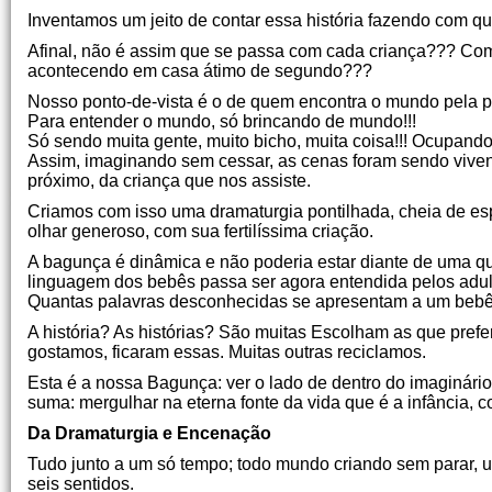
Inventamos um jeito de contar essa história fazendo com q
Afinal, não é assim que se passa com cada criança??? Co
acontecendo em casa átimo de segundo???
Nosso ponto-de-vista é o de quem encontra o mundo pela p
Para entender o mundo, só brincando de mundo!!!
Só sendo muita gente, muito bicho, muita coisa!!! Ocupando 
Assim, imaginando sem cessar, as cenas foram sendo vivenci
próximo, da criança que nos assiste.
Criamos com isso uma dramaturgia pontilhada, cheia de esp
olhar generoso, com sua fertilíssima criação.
A bagunça é dinâmica e não poderia estar diante de uma q
linguagem dos bebês passa ser agora entendida pelos adult
Quantas palavras desconhecidas se apresentam a um bebê, q
A história? As histórias? São muitas Escolham as que prefe
gostamos, ficaram essas. Muitas outras reciclamos.
Esta é a nossa Bagunça: ver o lado de dentro do imaginário,
suma: mergulhar na eterna fonte da vida que é a infância, co
Da Dramaturgia e Encenação
Tudo junto a um só tempo; todo mundo criando sem parar, 
seis sentidos.