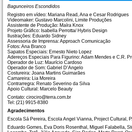
Bagunceiros Escondidos
Registro em vídeo: Mariana Read, Ana e Cesar Rodrigues
Videomaker: Gustavo Marcolini, Limite Produções
Assistente de Produção: Maíra Knox
Projeto Gráfico: Isabella Perrotta/ Hybris Design
Ilustrações: Eduardo Sidney
Assessoria de Imprensa: Approach Comunicação
Fotos: Ana Branco
Sapatos Especiais: Ernesto Nieto Lopez
Adereços Especiais Para Figurino: Adam Mendes e C.R. P
Operador de Luz: Maurício Cardoso
Operador de Som: Gabriel D’Angelo
Costureira: Joana Martins Guimarães
Camareira: Lia Moreira
Contrarregra: Renato Severino da Silva
Apoio Cultural: Marcelo Beauty
Contato: cirociro@terra.com.br
Tel: (21) 9915-8380
Agradecimentos
Escola Sá Pereira, Escola Angel Vianna, Project Cultural,
Eduardo Gomes, Eva Doris Rosenthal, Miguel Falabella, St