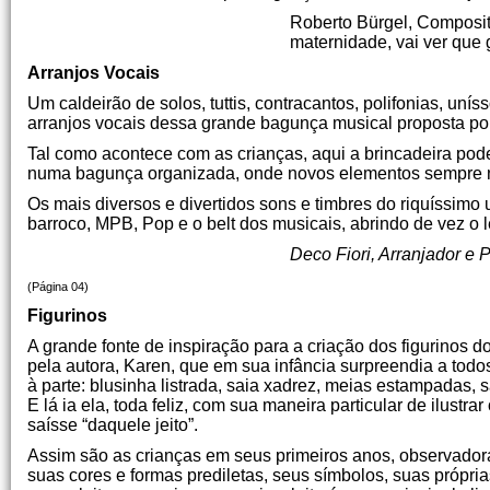
Roberto Bürgel, Composito
maternidade, vai ver que 
Arranjos Vocais
Um caldeirão de solos, tuttis, contracantos, polifonias, uní
arranjos vocais dessa grande bagunça musical proposta por
Tal como acontece com as crianças, aqui a brincadeira pod
numa bagunça organizada, onde novos elementos sempre no
Os mais diversos e divertidos sons e timbres do riquíssimo
barroco, MPB, Pop e o belt dos musicais, abrindo de vez o
Deco Fiori, Arranjador e 
(Página 04)
Figurinos
A grande fonte de inspiração para a criação dos figurinos d
pela autora, Karen, que em sua infância surpreendia a todos
à parte: blusinha listrada, saia xadrez, meias estampadas,
E lá ia ela, toda feliz, com sua maneira particular de ilust
saísse “daquele jeito”.
Assim são as crianças em seus primeiros anos, observadora
suas cores e formas prediletas, seus símbolos, suas própr