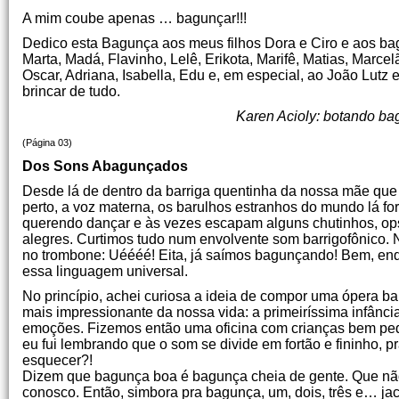
A mim coube apenas … bagunçar!!!
Dedico esta Bagunça aos meus filhos Dora e Ciro e aos bag
Marta, Madá, Flavinho, Lelê, Erikota, Marifê, Matias, Marc
Oscar, Adriana, Isabella, Edu e, em especial, ao João Lutz
brincar de tudo.
Karen Acioly: botando ba
(Página 03)
Dos Sons Abagunçados
Desde lá de dentro da barriga quentinha da nossa mãe que
perto, a voz materna, os barulhos estranhos do mundo lá f
querendo dançar e às vezes escapam alguns chutinhos, ops
alegres. Curtimos tudo num envolvente som barrigofônico. N
no trombone: Uéééé! Eita, já saímos bagunçando! Bem, e
essa linguagem universal.
No princípio, achei curiosa a ideia de compor uma ópera b
mais impressionante da nossa vida: a primeiríssima infânc
emoções. Fizemos então uma oficina com crianças bem peq
eu fui lembrando que o som se divide em fortão e fininho, pr
esquecer?!
Dizem que bagunça boa é bagunça cheia de gente. Que não
conosco. Então, simbora pra bagunça, um, dois, três e… jac