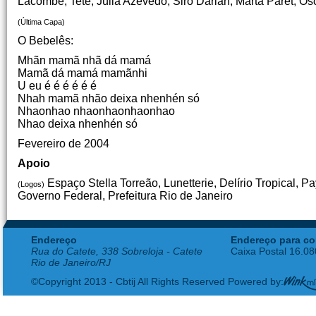
Lacombe, Tetê, Júlia Azevedo, Siro Darlan, Marta Paret, O
(Última Capa)
O Bebelês:
Mhãn mamã nhã dá mamá
Mamã dá mamá mamãnhi
U eu é é é é é é
Nhah mamã nhão deixa nhenhén só
Nhaonhao nhaonhaonhaonhao
Nhao deixa nhenhén só
Fevereiro de 2004
Apoio
Espaço Stella Torreão, Lunetterie, Delírio Tropical, Pa
(Logos)
Governo Federal, Prefeitura Rio de Janeiro
Endereço
Endereço para co
Rua do Catete, 338 Sobreloja - Catete
Caixa Postal 16.0
Rio de Janeiro/RJ
©Copyright 2013 - Cbtij All Rights Reserved Powered by: