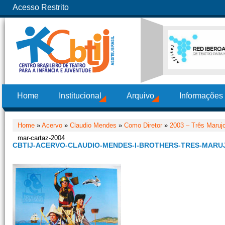
Acesso Restrito
Home
Institucional
Arquivo
Informações
Home
»
Acervo
»
Claudio Mendes
»
Como Diretor
»
2003 – Três Maruj
mar-cartaz-2004
CBTIJ-ACERVO-CLAUDIO-MENDES-I-BROTHERS-TRES-MARU