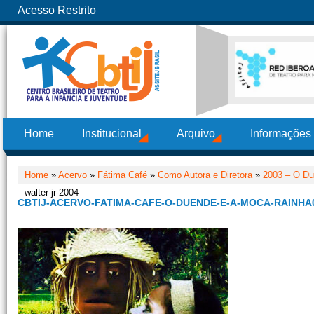
Acesso Restrito
Home
Institucional
Arquivo
Informações
Home
»
Acervo
»
Fátima Café
»
Como Autora e Diretora
»
2003 – O Du
walter-jr-2004
CBTIJ-ACERVO-FATIMA-CAFE-O-DUENDE-E-A-MOCA-RAINHA