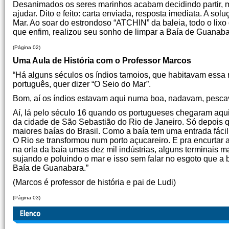
Desanimados os seres marinhos acabam decidindo partir, m
ajudar. Dito e feito: carta enviada, resposta imediata. A so
Mar. Ao soar do estrondoso “ATCHIN” da baleia, todo o lixo 
que enfim, realizou seu sonho de limpar a Baía de Guanaba
(Página 02)
Uma Aula de História com o Professor Marcos
“Há alguns séculos os índios tamoios, que habitavam essa
português, quer dizer “O Seio do Mar”.
Bom, aí os índios estavam aqui numa boa, nadavam, pesc
Aí, lá pelo século 16 quando os portugueses chegaram aqu
da cidade de São Sebastião do Rio de Janeiro. Só depois
maiores baías do Brasil. Como a baía tem uma entrada fácil
O Rio se transformou num porto açucareiro. E pra encurtar a 
na orla da baía umas dez mil indústrias, alguns terminais m
sujando e poluindo o mar e isso sem falar no esgoto que a b
Baía de Guanabara.”
(Marcos é professor de história e pai de Ludi)
(Página 03)