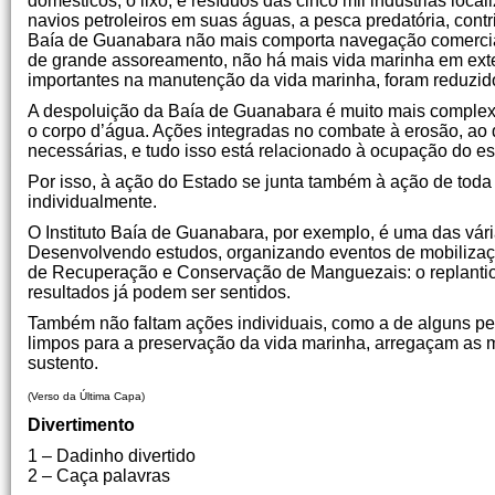
domésticos, o lixo, e resíduos das cinco mil indústrias loc
navios petroleiros em suas águas, a pesca predatória, con
Baía de Guanabara não mais comporta navegação comercial
de grande assoreamento, não há mais vida marinha em ext
importantes na manutenção da vida marinha, foram reduzido
A despoluição da Baía de Guanabara é muito mais complexa
o corpo d’água. Ações integradas no combate à erosão, ao
necessárias, e tudo isso está relacionado à ocupação do e
Por isso, à ação do Estado se junta também à ação de t
individualmente.
O Instituto Baía de Guanabara, por exemplo, é uma das v
Desenvolvendo estudos, organizando eventos de mobilizaçã
de Recuperação e Conservação de Manguezais: o replantio
resultados já podem ser sentidos.
Também não faltam ações individuais, como a de alguns p
limpos para a preservação da vida marinha, arregaçam as 
sustento.
(Verso da Última Capa)
Divertimento
1 – Dadinho divertido
2 – Caça palavras