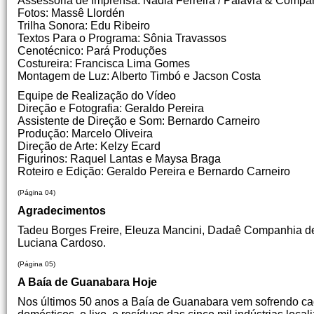
Assessoria de Imprensa: Nádia Ferreira / Palavra & Compa
Fotos: Massê Llordén
Trilha Sonora: Edu Ribeiro
Textos Para o Programa: Sônia Travassos
Cenotécnico: Pará Produções
Costureira: Francisca Lima Gomes
Montagem de Luz: Alberto Timbó e Jacson Costa
Equipe de Realização do Vídeo
Direção e Fotografia: Geraldo Pereira
Assistente de Direção e Som: Bernardo Carneiro
Produção: Marcelo Oliveira
Direção de Arte: Kelzy Ecard
Figurinos: Raquel Lantas e Maysa Braga
Roteiro e Edição: Geraldo Pereira e Bernardo Carneiro
(Página 04)
Agradecimentos
Tadeu Borges Freire, Eleuza Mancini, Dadaê Companhia de 
Luciana Cardoso.
(Página 05)
A Baía de Guanabara Hoje
Nos últimos 50 anos a Baía de Guanabara vem sofrendo ca