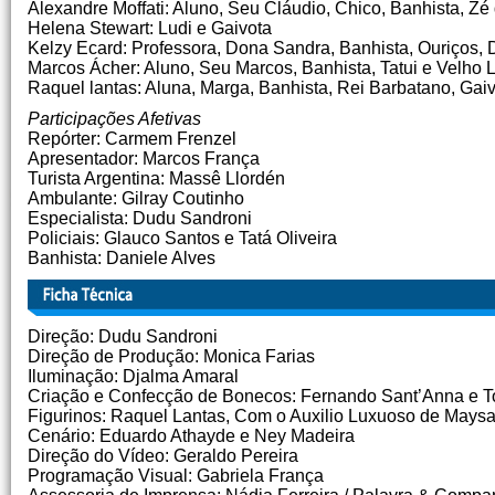
Alexandre Moffati: Aluno, Seu Cláudio, Chico, Banhista, Zé
Helena Stewart: Ludi e Gaivota
Kelzy Ecard: Professora, Dona Sandra, Banhista, Ouriços,
Marcos Ácher: Aluno, Seu Marcos, Banhista, Tatui e Velho 
Raquel lantas: Aluna, Marga, Banhista, Rei Barbatano, Gaiv
Participações Afetivas
Repórter: Carmem Frenzel
Apresentador: Marcos França
Turista Argentina: Massê Llordén
Ambulante: Gilray Coutinho
Especialista: Dudu Sandroni
Policiais: Glauco Santos e Tatá Oliveira
Banhista: Daniele Alves
Direção: Dudu Sandroni
Direção de Produção: Monica Farias
Iluminação: Djalma Amaral
Criação e Confecção de Bonecos: Fernando Sant’Anna e T
Figurinos: Raquel Lantas, Com o Auxilio Luxuoso de Mays
Cenário: Eduardo Athayde e Ney Madeira
Direção do Vídeo: Geraldo Pereira
Programação Visual: Gabriela França