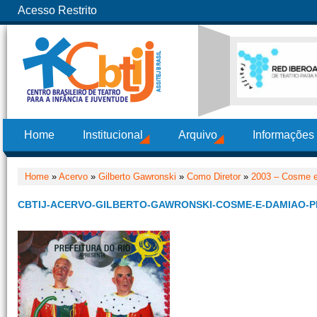
Acesso Restrito
Home
Institucional
Arquivo
Informações
Home
»
Acervo
»
Gilberto Gawronski
»
Como Diretor
»
2003 – Cosme 
CBTIJ-ACERVO-GILBERTO-GAWRONSKI-COSME-E-DAMIAO-PR