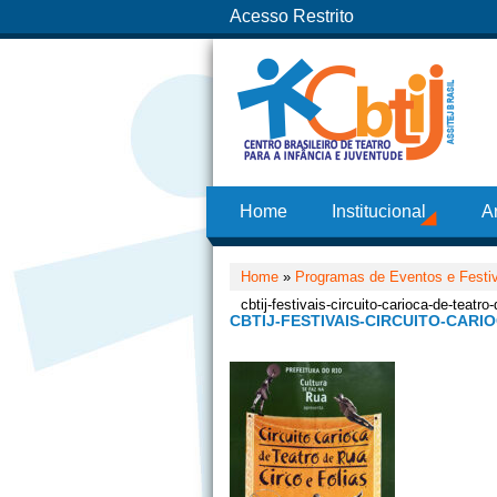
Acesso Restrito
Home
Institucional
A
Home
»
Programas de Eventos e Festi
cbtij-festivais-circuito-carioca-de-teatr
CBTIJ-FESTIVAIS-CIRCUITO-CARI