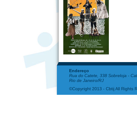
Endereço
Rua do Catete, 338 Sobreloja - Ca
Rio de Janeiro/RJ
©Copyright 2013 - Cbtij All Rights