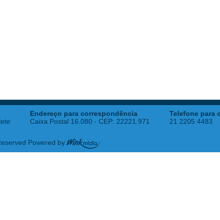
Endereço para correspondência
Telefone para 
tete
Caixa Postal 16.080 - CEP: 22221.971
21 2205 4483
 Reserved Powered by: