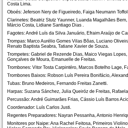
Costa Lima.
Oboés: Jeferson Nery de Figueiredo, Faiga Neumann Toffolo
Clarinetes: Beatriz Stutz Yaunner, Luanda Magalhães Bem,
Márcio Costa, Lidiane Santiago Dias .
Fagotes: André Luís da Silva Januário, Efraim Araújo de Ca
Trompas: Marco Aurélio Gomes Vilas Bôas, Luciano Oliveir
Renato Baptista Seabra, Tatiane Xavier de Souza.
Trompetes: Gabriel de Rezende Dias, Maico Viegas Lopes, 
Gonçalves de Moura, Emanuelle de Freitas.
Trombones: Vitor Tosta Carpintéro, Marcos Botelho Lage, 
Trombones Baixos: Robson Luís Pereira Bonifácio, Alexan
Tubas: Bruno Medeiros, Fernando Freitas Zanetti.
Harpas: Suzana Sánchez, Julia Queiróz de Freitas, Rafael
Percussão: André Guimarães Frias, Cássio Luís Barros Acioli
Coordenador: Luís Carlos Justi.
Regentes Preparadores: Nayran Pessanha, Antonio Henriqu
Monitores por Naipe: Ana Rachel Feitosa, Primeiros Violi