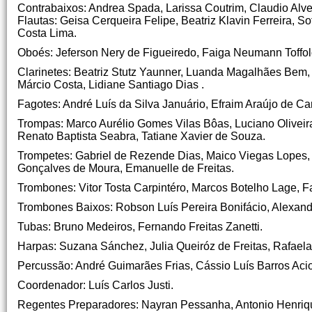
Contrabaixos: Andrea Spada, Larissa Coutrim, Claudio Alve
Flautas: Geisa Cerqueira Felipe, Beatriz Klavin Ferreira, 
Costa Lima.
Oboés: Jeferson Nery de Figueiredo, Faiga Neumann Toffolo
Clarinetes: Beatriz Stutz Yaunner, Luanda Magalhães Bem,
Márcio Costa, Lidiane Santiago Dias .
Fagotes: André Luís da Silva Januário, Efraim Araújo de Ca
Trompas: Marco Aurélio Gomes Vilas Bôas, Luciano Oliveir
Renato Baptista Seabra, Tatiane Xavier de Souza.
Trompetes: Gabriel de Rezende Dias, Maico Viegas Lopes, 
Gonçalves de Moura, Emanuelle de Freitas.
Trombones: Vitor Tosta Carpintéro, Marcos Botelho Lage, 
Trombones Baixos: Robson Luís Pereira Bonifácio, Alexan
Tubas: Bruno Medeiros, Fernando Freitas Zanetti.
Harpas: Suzana Sánchez, Julia Queiróz de Freitas, Rafael
Percussão: André Guimarães Frias, Cássio Luís Barros Acioli
Coordenador: Luís Carlos Justi.
Regentes Preparadores: Nayran Pessanha, Antonio Henriqu