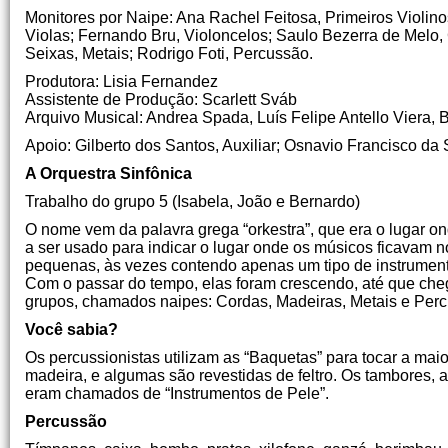
Monitores por Naipe: Ana Rachel Feitosa, Primeiros Violi
Violas; Fernando Bru, Violoncelos; Saulo Bezerra de Melo,
Seixas, Metais; Rodrigo Foti, Percussão.
Produtora: Lisia Fernandez
Assistente de Produção: Scarlett Sváb
Arquivo Musical: Andrea Spada, Luís Felipe Antello Viera, 
Apoio: Gilberto dos Santos, Auxiliar; Osnavio Francisco da Si
A Orquestra Sinfônica
Trabalho do grupo 5 (Isabela, João e Bernardo)
O nome vem da palavra grega “orkestra”, que era o lugar o
a ser usado para indicar o lugar onde os músicos ficavam no
pequenas, às vezes contendo apenas um tipo de instrumento
Com o passar do tempo, elas foram crescendo, até que cheg
grupos, chamados naipes: Cordas, Madeiras, Metais e Per
Você sabia?
Os percussionistas utilizam as “Baquetas” para tocar a maio
madeira, e algumas são revestidas de feltro. Os tambores, 
eram chamados de “Instrumentos de Pele”.
Percussão