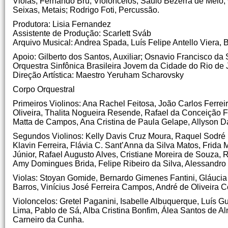
Violas; Fernando Bru, Violoncelos; Saulo Bezerra de Melo,
Seixas, Metais; Rodrigo Foti, Percussão.
Produtora: Lisia Fernandez
Assistente de Produção: Scarlett Sváb
Arquivo Musical: Andrea Spada, Luís Felipe Antello Viera, 
Apoio: Gilberto dos Santos, Auxiliar; Osnavio Francisco da Si
Orquestra Sinfônica Brasileira Jovem da Cidade do Rio de 
Direção Artística: Maestro Yeruham Scharovsky
Corpo Orquestral
Primeiros Violinos: Ana Rachel Feitosa, João Carlos Ferreir
Oliveira, Thalita Nogueira Resende, Rafael da Conceição 
Matta de Campos, Ana Cristina de Paula Gelape, Allyson D
Segundos Violinos: Kelly Davis Cruz Moura, Raquel Sodré 
Klavin Ferreira, Flávia C. Sant’Anna da Silva Matos, Frida 
Júnior, Rafael Augusto Alves, Cristiane Moreira de Souza,
Amy Domingues Brida, Felipe Ribeiro da Silva, Alessandro 
Violas: Stoyan Gomide, Bernardo Gimenes Fantini, Gláucia
Barros, Vinícius José Ferreira Campos, André de Oliveira C
Violoncelos: Gretel Paganini, Isabelle Albuquerque, Luís 
Lima, Pablo de Sá, Alba Cristina Bonfim, Álea Santos de 
Carneiro da Cunha.