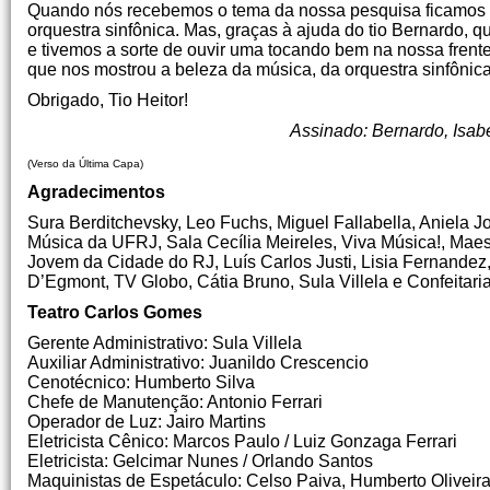
Quando nós recebemos o tema da nossa pesquisa ficamos 
orquestra sinfônica. Mas, graças à ajuda do tio Bernardo, 
e tivemos a sorte de ouvir uma tocando bem na nossa frente
que nos mostrou a beleza da música, da orquestra sinfônic
Obrigado, Tio Heitor!
Assinado: Bernardo, Isab
(Verso da Última Capa)
Agradecimentos
Sura Berditchevsky, Leo Fuchs, Miguel Fallabella, Aniela 
Música da UFRJ, Sala Cecília Meireles, Viva Música!, Mae
Jovem da Cidade do RJ, Luís Carlos Justi, Lisia Fernandez
D’Egmont, TV Globo, Cátia Bruno, Sula Villela e Confeitar
Teatro Carlos Gomes
Gerente Administrativo: Sula Villela
Auxiliar Administrativo: Juanildo Crescencio
Cenotécnico: Humberto Silva
Chefe de Manutenção: Antonio Ferrari
Operador de Luz: Jairo Martins
Eletricista Cênico: Marcos Paulo / Luiz Gonzaga Ferrari
Eletricista: Gelcimar Nunes / Orlando Santos
Maquinistas de Espetáculo: Celso Paiva, Humberto Oliveira