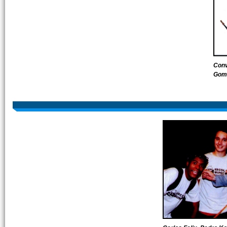
Conv
Gome