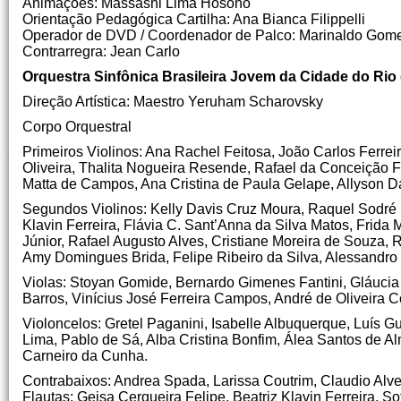
Animações: Massashi Lima Hosono
Orientação Pedagógica Cartilha: Ana Bianca Filippelli
Operador de DVD / Coordenador de Palco: Marinaldo Gom
Contrarregra: Jean Carlo
Orquestra Sinfônica Brasileira Jovem da Cidade do Rio
Direção Artística: Maestro Yeruham Scharovsky
Corpo Orquestral
Primeiros Violinos: Ana Rachel Feitosa, João Carlos Ferreir
Oliveira, Thalita Nogueira Resende, Rafael da Conceição 
Matta de Campos, Ana Cristina de Paula Gelape, Allyson D
Segundos Violinos: Kelly Davis Cruz Moura, Raquel Sodré 
Klavin Ferreira, Flávia C. Sant’Anna da Silva Matos, Frida 
Júnior, Rafael Augusto Alves, Cristiane Moreira de Souza,
Amy Domingues Brida, Felipe Ribeiro da Silva, Alessandro 
Violas: Stoyan Gomide, Bernardo Gimenes Fantini, Gláucia
Barros, Vinícius José Ferreira Campos, André de Oliveira C
Violoncelos: Gretel Paganini, Isabelle Albuquerque, Luís 
Lima, Pablo de Sá, Alba Cristina Bonfim, Álea Santos de 
Carneiro da Cunha.
Contrabaixos: Andrea Spada, Larissa Coutrim, Claudio Alve
Flautas: Geisa Cerqueira Felipe, Beatriz Klavin Ferreira, 