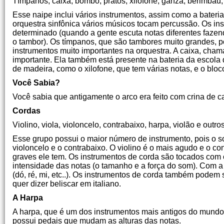
Tímpanos, caixa, bombo, pratos, xilofone, ganzá, berimbau,
Esse naipe inclui vários instrumentos, assim como a bateri
orquestra sinfônica vários músicos tocam percussão. Os in
determinado (quando a gente escuta notas diferentes faz
o tambor). Os tímpanos, que são tambores muito grandes, p
instrumentos muito importantes na orquestra. A caixa, cham
importante. Ela também está presente na bateria da escola 
de madeira, como o xilofone, que tem várias notas, e o blo
Você Sabia?
Você sabia que antigamente o arco era feito com crina de c
Cordas
Violino, viola, violoncelo, contrabaixo, harpa, violão e outr
Esse grupo possui o maior número de instrumento, pois o som
violoncelo e o contrabaixo. O violino é o mais agudo e o co
graves ele tem. Os instrumentos de corda são tocados com 
intensidade das notas (o tamanho e a força do som). Com a
(dó, ré, mi, etc..). Os instrumentos de corda também podem
quer dizer beliscar em italiano.
A Harpa
A harpa, que é um dos instrumentos mais antigos do mundo
possui pedais que mudam as alturas das notas.