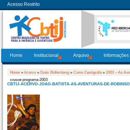
Acesso Restrito
Home
Institucional
Arquivo
Informações
Home
»
Acervo
»
Doris Rollemberg
»
Como Cenógrafa
»
2003 – As Ave
crusoe-programa-2003
CBTIJ-ACERVO-JOAO-BATISTA-AS-AVENTURAS-DE-ROBINS