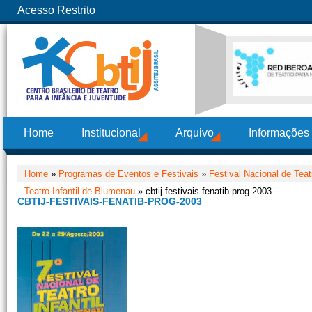
Acesso Restrito
Home
Institucional
Arquivo
Informações
Home
»
Programas de Eventos e Festivais
»
Festival Nacional de Tea
Teatro Infantil de Blumenau
» cbtij-festivais-fenatib-prog-2003
CBTIJ-FESTIVAIS-FENATIB-PROG-2003