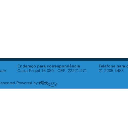
Endereço para correspondência
Telefone para 
tete
Caixa Postal 16.080 - CEP: 22221.971
21 2205 4483
 Reserved Powered by: