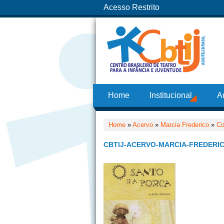
Acesso Restrito
Home
Institucional
A
Home
»
Acervo
»
Marcia Frederico
»
Co
CBTIJ-ACERVO-MARCIA-FREDERI