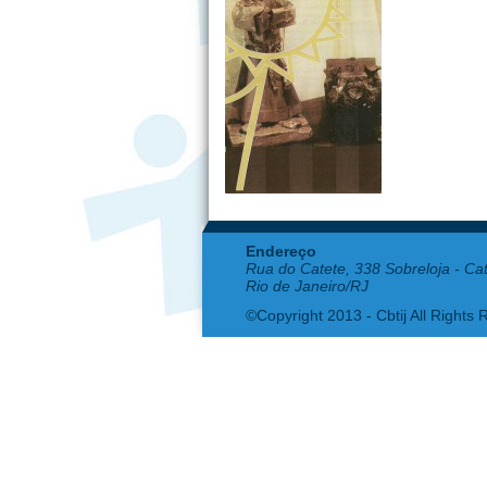
Endereço
Rua do Catete, 338 Sobreloja - Ca
Rio de Janeiro/RJ
©Copyright 2013 - Cbtij All Rights