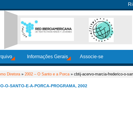
Ri
rquivo
Informações Gerais
Associe-se
mo Diretora
»
2002 – O Santo e a Porca
» cbtij-acervo-marcia-frederico-o-sa
CO-O-SANTO-E-A-PORCA-PROGRAMA, 2002