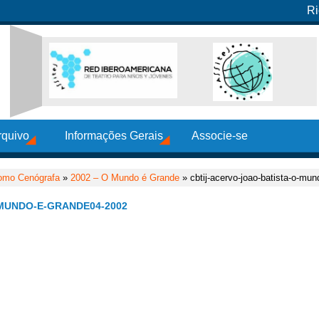
Ri
rquivo
Informações Gerais
Associe-se
omo Cenógrafa
»
2002 – O Mundo é Grande
» cbtij-acervo-joao-batista-o-mu
MUNDO-E-GRANDE04-2002