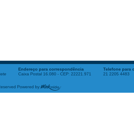
Endereço para correspondência
Telefone para 
tete
Caixa Postal 16.080 - CEP: 22221.971
21 2205 4483
 Reserved Powered by: