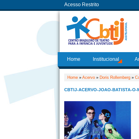
Acesso Restrito
Home
Institucional
A
Home
»
Acervo
»
Doris Rollemberg
»
C
CBTIJ-ACERVO-JOAO-BATISTA-O-