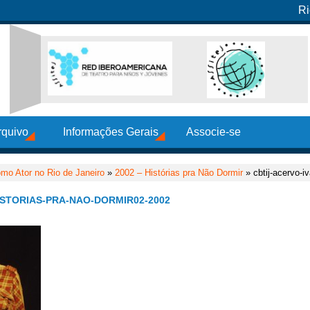
Ri
rquivo
Informações Gerais
Associe-se
mo Ator no Rio de Janeiro
»
2002 – Histórias pra Não Dormir
» cbtij-acervo-iv
ISTORIAS-PRA-NAO-DORMIR02-2002