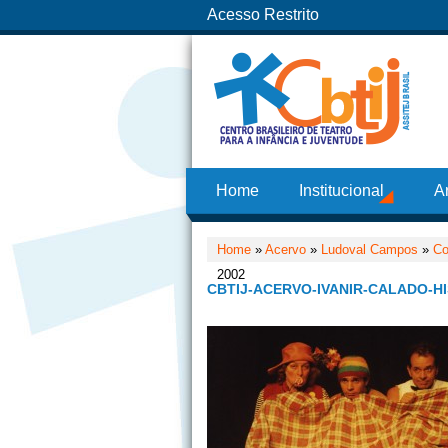
Acesso Restrito
Home
Institucional
A
Home
»
Acervo
»
Ludoval Campos
»
Co
2002
CBTIJ-ACERVO-IVANIR-CALADO-H