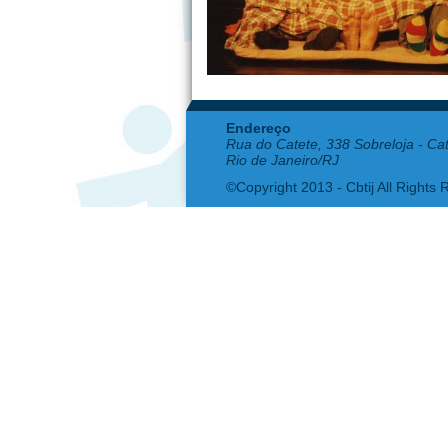
Endereço
Rua do Catete, 338 Sobreloja - Ca
Rio de Janeiro/RJ
©Copyright 2013 - Cbtij All Rights