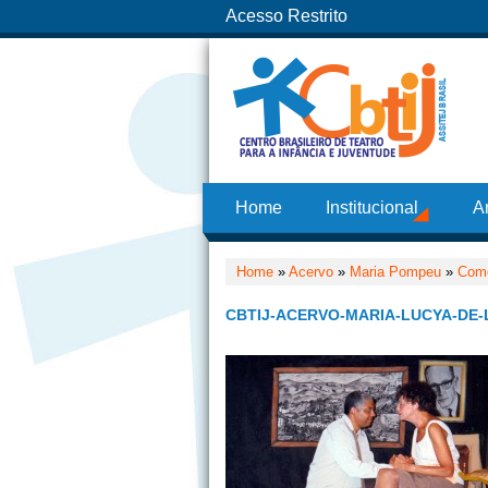
Acesso Restrito
Home
Institucional
A
Home
»
Acervo
»
Maria Pompeu
»
Como
CBTIJ-ACERVO-MARIA-LUCYA-DE