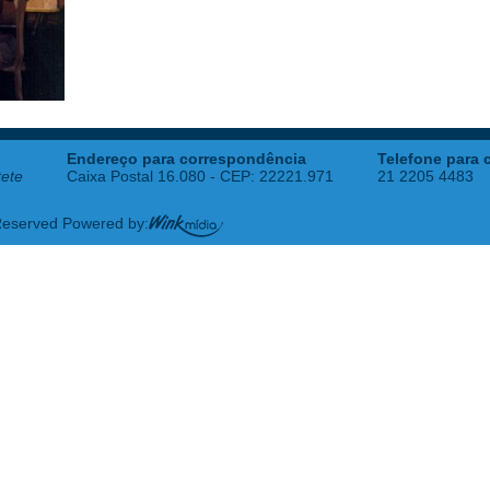
Endereço para correspondência
Telefone para 
tete
Caixa Postal 16.080 - CEP: 22221.971
21 2205 4483
 Reserved Powered by: