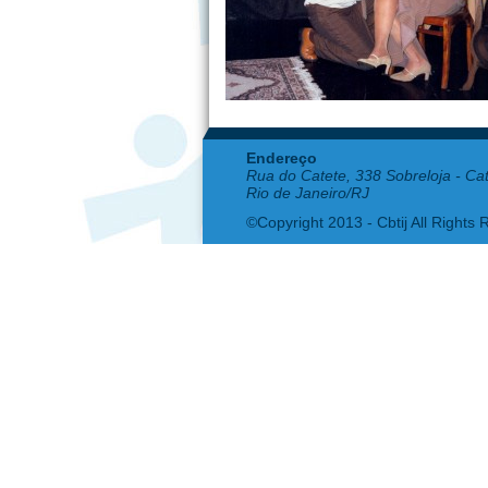
Endereço
Rua do Catete, 338 Sobreloja - Ca
Rio de Janeiro/RJ
©Copyright 2013 - Cbtij All Rights