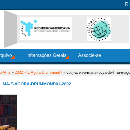
Ri
rquivo
Informações Gerais
Associe-se
 Atriz
»
2002 – E Agora Drummond?
» cbtij-acervo-maria-lucya-de-lima-e-a
-LIMA-E-AGORA-DRUMMOND01-2002