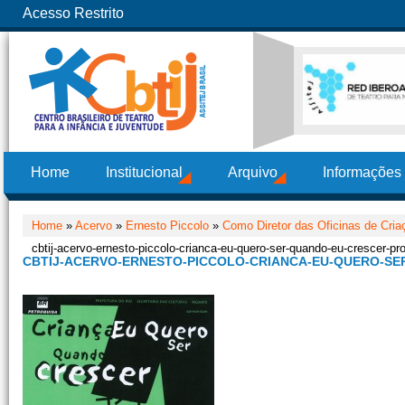
Acesso Restrito
Home
Institucional
Arquivo
Informações
Home
»
Acervo
»
Ernesto Piccolo
»
Como Diretor das Oficinas de Cria
cbtij-acervo-ernesto-piccolo-crianca-eu-quero-ser-quando-eu-crescer-p
CBTIJ-ACERVO-ERNESTO-PICCOLO-CRIANCA-EU-QUERO-S