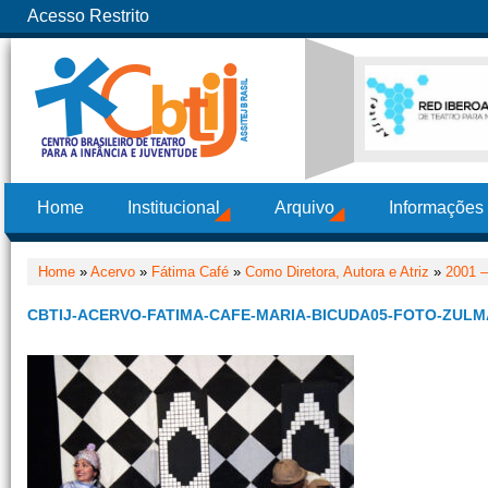
Acesso Restrito
Home
Institucional
Arquivo
Informações
Home
»
Acervo
»
Fátima Café
»
Como Diretora, Autora e Atriz
»
2001 –
CBTIJ-ACERVO-FATIMA-CAFE-MARIA-BICUDA05-FOTO-ZULM