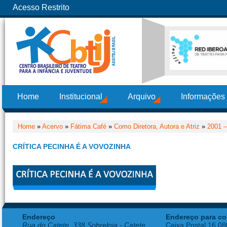
Acesso Restrito
Home
Institucional
Arquivo
Informações
Home
»
Acervo
»
Fátima Café
»
Como Diretora, Autora e Atriz
»
2001 –
CRÍTICA PECINHA É A VOVOZINHA
Endereço
Endereço para co
Rua do Catete, 338 Sobreloja - Catete
Caixa Postal 16.0