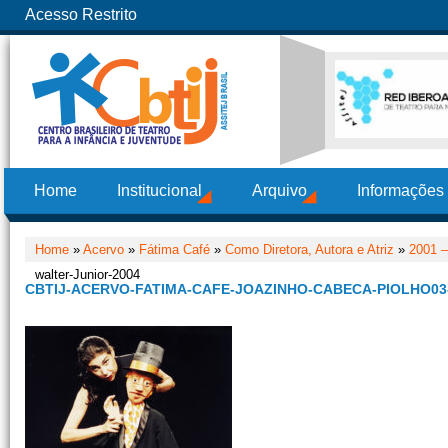
Acesso Restrito
Home
Institucional
Arquivo
Informações
Home
»
Acervo
»
Fátima Café
»
Como Diretora, Autora e Atriz
»
2001 –
walter-Junior-2004
CBTIJ-ACERVO-FATIMA-CAFE-JOAZINHO-CABECA-PIOLHO03