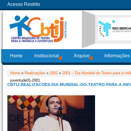
Acesso Restrito
Home
Institucional
Arquivo
Informações
Home
»
Realizações
»
2001
»
2001 – Dia Mundial do Teatro para a Inf
juventude01-2001
CBTIJ-REALIZACOES-DIA-MUNDIAL-DO-TEATRO-PARA-A-INF