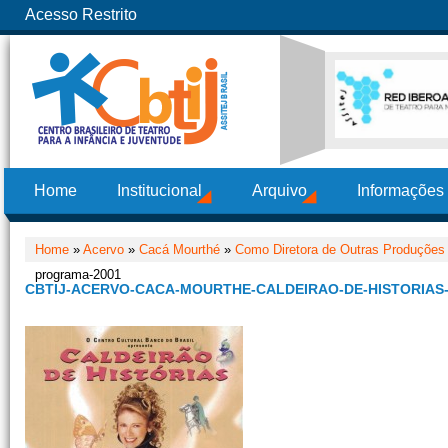
Acesso Restrito
Home
Institucional
Arquivo
Informações
Home
»
Acervo
»
Cacá Mourthé
»
Como Diretora de Outras Produções
programa-2001
CBTIJ-ACERVO-CACA-MOURTHE-CALDEIRAO-DE-HISTORIAS