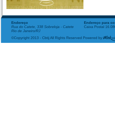
Endereço
Endereço para co
Rua do Catete, 338 Sobreloja - Catete
Caixa Postal 16.0
Rio de Janeiro/RJ
©Copyright 2013 - Cbtij All Rights Reserved Powered by: