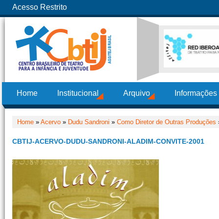
Acesso Restrito
Home
Institucional
Arquivo
Informações
Home
»
Acervo
»
Dudu Sandroni
»
Como Diretor de Outras Produções
CBTIJ-ACERVO-DUDU-SANDRONI-ALADIM-CONVITE-2001