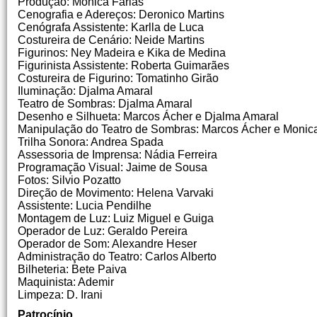
Produção: Monica Farias
Cenografia e Adereços: Deronico Martins
Cenógrafa Assistente: Karlla de Luca
Costureira de Cenário: Neide Martins
Figurinos: Ney Madeira e Kika de Medina
Figurinista Assistente: Roberta Guimarães
Costureira de Figurino: Tomatinho Girão
Iluminação: Djalma Amaral
Teatro de Sombras: Djalma Amaral
Desenho e Silhueta: Marcos Ácher e Djalma Amaral
Manipulação do Teatro de Sombras: Marcos Ácher e Monica
Trilha Sonora: Andrea Spada
Assessoria de Imprensa: Nádia Ferreira
Programação Visual: Jaime de Sousa
Fotos: Silvio Pozatto
Direção de Movimento: Helena Varvaki
Assistente: Lucia Pendilhe
Montagem de Luz: Luiz Miguel e Guiga
Operador de Luz: Geraldo Pereira
Operador de Som: Alexandre Heser
Administração do Teatro: Carlos Alberto
Bilheteria: Bete Paiva
Maquinista: Ademir
Limpeza: D. Irani
Patrocínio