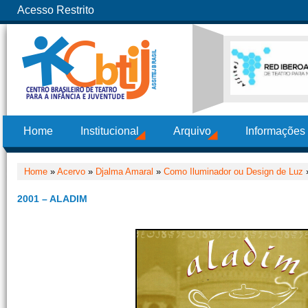
Acesso Restrito
Home
Institucional
Arquivo
Informações
Home
»
Acervo
»
Djalma Amaral
»
Como Iluminador ou Design de Luz
»
2001 – ALADIM