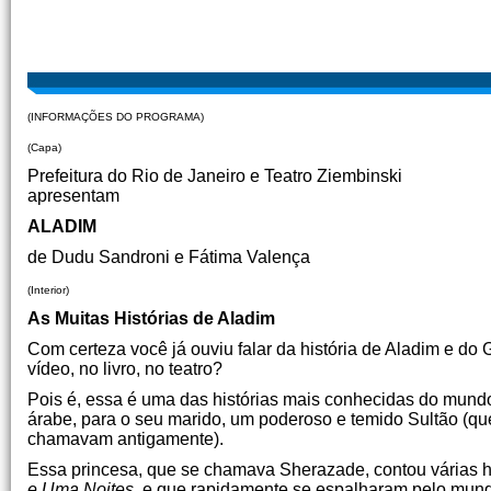
(INFORMAÇÕES DO PROGRAMA)
(Capa)
Prefeitura do Rio de Janeiro e Teatro Ziembinski
apresentam
ALADIM
de Dudu Sandroni e Fátima Valença
(Interior)
As Muitas Histórias de Aladim
Com certeza você já ouviu falar da história de Aladim e d
vídeo, no livro, no teatro?
Pois é, essa é uma das histórias mais conhecidas do mundo
árabe, para o seu marido, um poderoso e temido Sultão (q
chamavam antigamente).
Essa princesa, que se chamava Sherazade, contou várias hi
e Uma Noites
, e que rapidamente se espalharam pelo mundo 