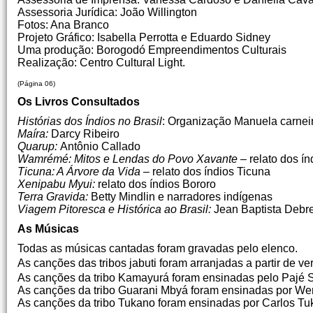
Assessoria Jurídica: João Willington
Fotos: Ana Branco
Projeto Gráfico: Isabella Perrotta e Eduardo Sidney
Uma produção: Borogodó Empreendimentos Culturais
Realização: Centro Cultural Light.
(Página 06)
Os Livros Consultados
Histórias dos Índios no Brasil
: Organização Manuela carne
Maíra:
Darcy Ribeiro
Quarup:
Antônio Callado
Wamrémé:
Mitos e Lendas do Povo Xavante
– relato dos ín
Ticuna: A Árvore da Vida –
relato dos índios Ticuna
Xenipabu Myui:
relato dos índios Bororo
Terra Gravida:
Betty Mindlin e narradores indígenas
Viagem Pitoresca e Histórica ao Brasil:
Jean Baptista Debre
As Músicas
Todas as músicas cantadas foram gravadas pelo elenco.
As canções das tribos jabuti foram arranjadas a partir de v
As canções da tribo Kamayurá foram ensinadas pelo Pajé 
As canções da tribo Guarani Mbyá foram ensinadas por We
As canções da tribo Tukano foram ensinadas por Carlos Tu