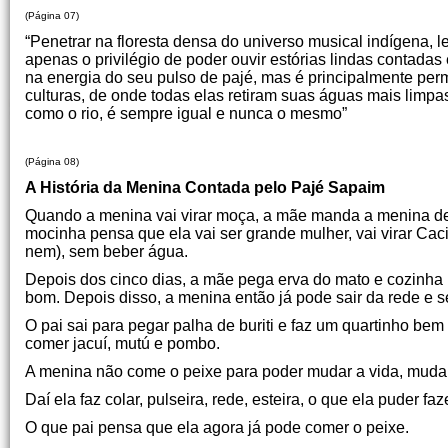
(Página 07)
“Penetrar na floresta densa do universo musical indígena,
apenas o privilégio de poder ouvir estórias lindas contadas
na energia do seu pulso de pajé, mas é principalmente perm
culturas, de onde todas elas retiram suas águas mais limpa
como o rio, é sempre igual e nunca o mesmo”
Tato T
(Página 08)
A História da Menina Contada pelo Pajé Sapaim
Quando a menina vai virar moça, a mãe manda a menina deita
mocinha pensa que ela vai ser grande mulher, vai virar Caci
nem), sem beber água.
Depois dos cinco dias, a mãe pega erva do mato e cozinha p
bom. Depois disso, a menina então já pode sair da rede e s
O pai sai para pegar palha de buriti e faz um quartinho be
comer jacuí, mutú e pombo.
A menina não come o peixe para poder mudar a vida, muda
Daí ela faz colar, pulseira, rede, esteira, o que ela puder fa
O que pai pensa que ela agora já pode comer o peixe.