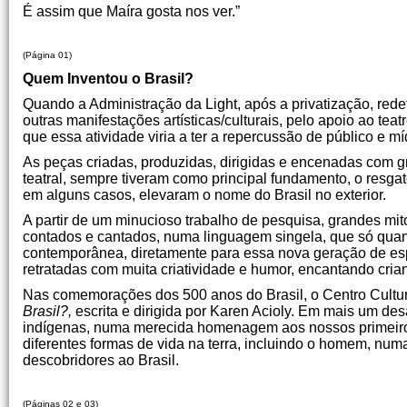
É assim que Maíra gosta nos ver.”
(Página 01)
Quem Inventou o Brasil?
Quando a Administração da Light, após a privatização, redef
outras manifestações artísticas/culturais, pelo apoio ao tea
que essa atividade viria a ter a repercussão de público e m
As peças criadas, produzidas, dirigidas e encenadas com g
teatral, sempre tiveram como principal fundamento, o resga
em alguns casos, elevaram o nome do Brasil no exterior.
A partir de um minucioso trabalho de pesquisa, grandes mit
contados e cantados, numa linguagem singela, que só quand
contemporânea, diretamente para essa nova geração de esp
retratadas com muita criatividade e humor, encantando cri
Nas comemorações dos 500 anos do Brasil, o Centro Cultu
Brasil?,
escrita e dirigida por Karen Acioly. Em mais um desaf
indígenas, numa merecida homenagem aos nossos primeiros 
diferentes formas de vida na terra, incluindo o homem, nu
descobridores ao Brasil.
Li
(Páginas 02 e 03)