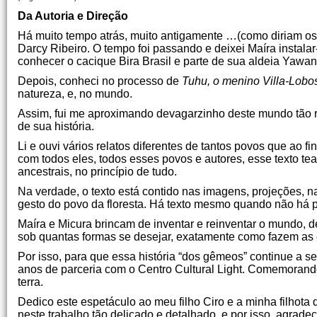
Da Autoria e Direção
Há muito tempo atrás, muito antigamente …(como diriam os t
Darcy Ribeiro. O tempo foi passando e deixei Maíra instala
conhecer o cacique Bira Brasil e parte de sua aldeia Yawan
Depois, conheci no processo de
Tuhu, o menino Villa-Lobo
natureza, e, no mundo.
Assim, fui me aproximando devagarzinho deste mundo tão r
de sua história.
Li e ouvi vários relatos diferentes de tantos povos que ao fin
com todos eles, todos esses povos e autores, esse texto tea
ancestrais, no princípio de tudo.
Na verdade, o texto está contido nas imagens, projeções, n
gesto do povo da floresta. Há texto mesmo quando não há p
Maíra e Micura brincam de inventar e reinventar o mundo, d
sob quantas formas se desejar, exatamente como fazem as 
Por isso, para que essa história “dos gêmeos” continue a 
anos de parceria com o Centro Cultural Light. Comemorando
terra.
Dedico este espetáculo ao meu filho Ciro e a minha filhot
neste trabalho tão delicado e detalhado, e por isso, agrade