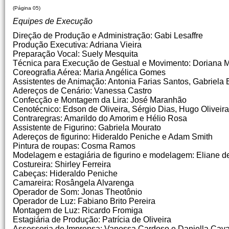
(Página 05)
Equipes de Execução
Direção de Produção e Administração: Gabi Lesaffre
Produção Executiva: Adriana Vieira
Preparação Vocal: Suely Mesquita
Técnica para Execução de Gestual e Movimento: Doriana 
Coreografia Aérea: Maria Angélica Gomes
Assistentes de Animação: Antonia Farias Santos, Gabriela
Adereços de Cenário: Vanessa Castro
Confecção e Montagem da Lira: José Maranhão
Cenotécnico: Edson de Oliveira, Sérgio Dias, Hugo Oliveir
Contraregras: Amarildo do Amorim e Hélio Rosa
Assistente de Figurino: Gabriela Mourato
Adereços de figurino: Hideraldo Peniche e Adam Smith
Pintura de roupas: Cosma Ramos
Modelagem e estagiária de figurino e modelagem: Eliane d
Costureira: Shirley Ferreira
Cabeças: Hideraldo Peniche
Camareira: Rosângela Alvarenga
Operador de Som: Jonas Theotônio
Operador de Luz: Fabiano Brito Pereira
Montagem de Luz: Ricardo Fromiga
Estagiária de Produção: Patrícia de Oliveira
Assessoria de Imprensa: Vanessa Cardoso e Daniella Cava