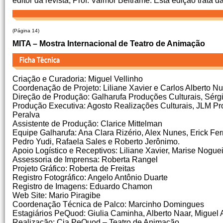
editor da revista, Prof. Valmor Beltrame. Esta edição trata
(Página 14)
MITA – Mostra Internacional de Teatro de Animação
Criação e Curadoria: Miguel Vellinho
Coordenação de Projeto: Liliane Xavier e Carlos Alberto N
Direção de Produção: Galharufa Produções Culturais, Sérgi
Produção Executiva: Agosto Realizações Culturais, JLM P
Peralva
Assistente de Produção: Clarice Mittelman
Equipe Galharufa: Ana Clara Rizério, Alex Nunes, Erick Fer
Pedro Yudi, Rafaela Sales e Roberto Jerônimo.
Apoio Logístico e Receptivos: Liliane Xavier, Marise Nogu
Assessoria de Imprensa: Roberta Rangel
Projeto Gráfico: Roberta de Freitas
Registro Fotográfico: Angelo Antônio Duarte
Registro de Imagens: Eduardo Chamon
Web Site: Mario Piragibe
Coordenação Técnica de Palco: Marcinho Domingues
Estagiários PeQuod: Giulia Caminha, Alberto Naar, Miguel 
Realização: Cia PeQuod – Teatro de Animação