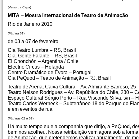
(Verso da Capa)
MITA
–
Mostra Internacional de Teatro de Animação
Rio de Janeiro 2010
(Página 01)
de 03 a 07 de fevereiro
Cia Teatro Lumbra – RS, Brasil
Cia. Gente Falante – RS, Brasil
El Chonchón – Argentina / Chile
Electric Circus – Holanda
Centro Dramático de Évora – Portugal
Cia PeQuod – Teatro de Animação – RJ, Brasil
Teatro de Arena, Caixa Cultura – Av. Almirante Barroso, 25 
Teatro Nelson Rodrigues – Av. República do Chile, 230 – C
Espaço Cultural Sérgio Porto – Rua Visconde Silva, s/n – 
Teatro Carlos Werneck – Subterrâneo 18 do Parque do Fla
e em eventos de rua
(Páginas 02 e 03)
Há muito tempo eu e a companhia que dirijo, a PeQuod, de
bem nos acolheu. Nossa retribuição vem agora sob a forma 
de Animação, que pretendemos realizar anualmente, de mod