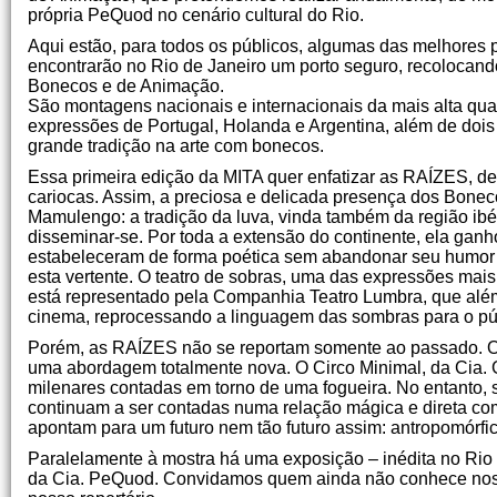
própria PeQuod no cenário cultural do Rio.
Aqui estão, para todos os públicos, algumas das melhores 
encontrarão no Rio de Janeiro um porto seguro, recolocando 
Bonecos e de Animação.
São montagens nacionais e internacionais da mais alta qu
expressões de Portugal, Holanda e Argentina, além de doi
grande tradição na arte com bonecos.
Essa primeira edição da MITA quer enfatizar as RAÍZES, de
cariocas. Assim, a preciosa e delicada presença dos Bone
Mamulengo: a tradição da luva, vinda também da região ib
disseminar-se. Por toda a extensão do continente, ela ganh
estabeleceram de forma poética sem abandonar seu humor c
esta vertente. O teatro de sobras, uma das expressões mais
está representado pela Companhia Teatro Lumbra, que além
cinema, reprocessando a linguagem das sombras para o púb
Porém, as RAÍZES não se reportam somente ao passado. O 
uma abordagem totalmente nova. O Circo Minimal, da Cia. G
milenares contadas em torno de uma fogueira. No entanto, 
continuam a ser contadas numa relação mágica e direta com 
apontam para um futuro nem tão futuro assim: antropomórfico
Paralelamente à mostra há uma exposição – inédita no Rio d
da Cia. PeQuod. Convidamos quem ainda não conhece nosso 