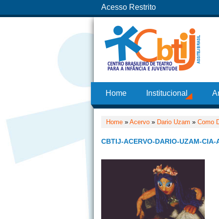
Acesso Restrito
Home
Institucional
A
Home
»
Acervo
»
Dario Uzam
»
Como D
CBTIJ-ACERVO-DARIO-UZAM-CIA-