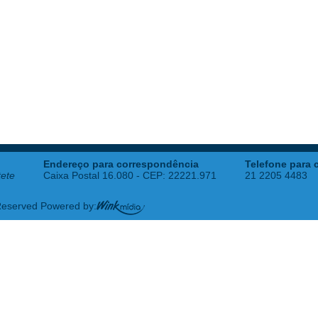
Endereço para correspondência
Telefone para 
tete
Caixa Postal 16.080 - CEP: 22221.971
21 2205 4483
 Reserved Powered by: