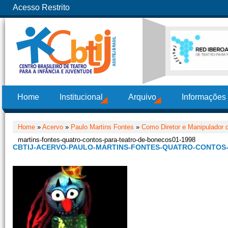
Acesso Restrito
Home
Institucional
Arquivo
Informações
Home
»
Acervo
»
Paulo Martins Fontes
»
Como Diretor e Manipulador
martins-fontes-quatro-contos-para-teatro-de-bonecos01-1998
CBTIJ-ACERVO-PAULO-MARTINS-FONTES-QUATRO-CONTOS-